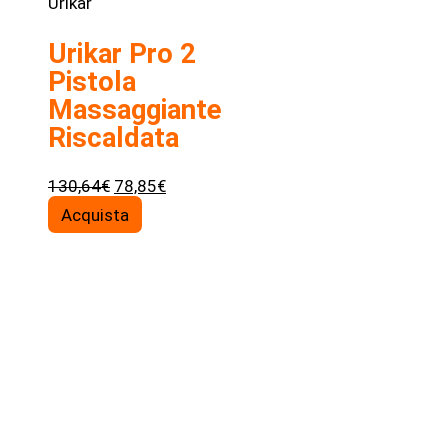
Urikar
Urikar Pro 2
Pistola
Massaggiante
Riscaldata
Il
Il
130,64
€
78,85
€
prezzo
prezzo
Acquista
originale
attuale
era:
è:
130,64€.
78,85€.