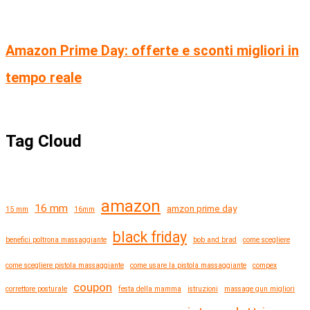
Amazon Prime Day: offerte e sconti migliori in
tempo reale
Tag Cloud
amazon
16 mm
amzon prime day
15 mm
16mm
black friday
benefici poltrona massaggiante
bob and brad
come scegliere
come scegliere pistola massaggiante
come usare la pistola massaggiante
compex
coupon
correttore posturale
festa della mamma
istruzioni
massage gun migliori