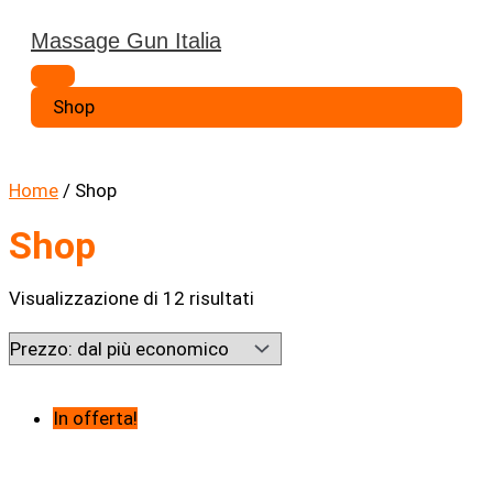
Vai
Massage Gun Italia
al
Menu
contenuto
principale
Shop
Home
/ Shop
Shop
Prezzo:
Visualizzazione di 12 risultati
dal
più
economico
In offerta!