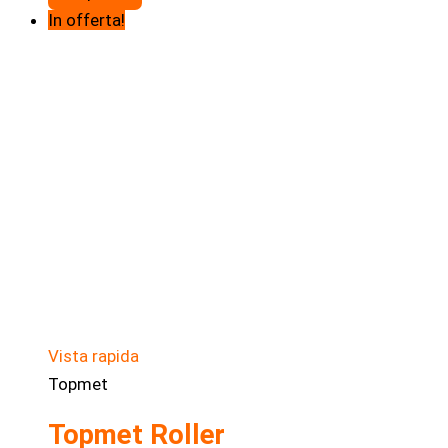
originale
attuale
In offerta!
era:
è:
150,00€.
120,00€.
Vista rapida
Topmet
Topmet Roller