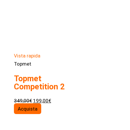
Vista rapida
Topmet
Topmet
Competition 2
Il
Il
349,00
€
199,00
€
prezzo
prezzo
Acquista
originale
attuale
era:
è: