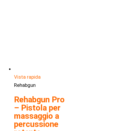
349,00€.
199,00€.
Vista rapida
Rehabgun
Rehabgun Pro
– Pistola per
massaggio a
percussione