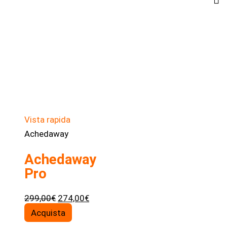
Vista rapida
Achedaway
Achedaway
Pro
Il
Il
299,00
€
274,00
€
prezzo
prezzo
Acquista
originale
attuale