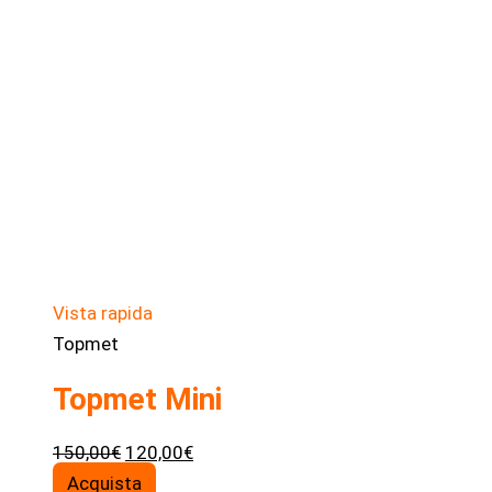
Vista rapida
Topmet
Topmet Mini
Il
Il
150,00
€
120,00
€
prezzo
prezzo
Acquista