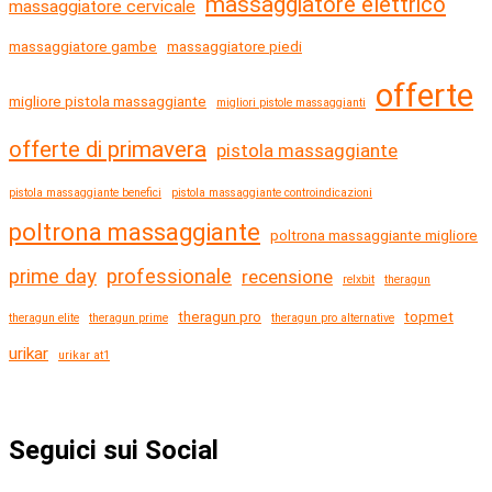
massaggiatore elettrico
massaggiatore cervicale
massaggiatore gambe
massaggiatore piedi
offerte
migliore pistola massaggiante
migliori pistole massaggianti
offerte di primavera
pistola massaggiante
pistola massaggiante benefici
pistola massaggiante controindicazioni
poltrona massaggiante
poltrona massaggiante migliore
prime day
professionale
recensione
relxbit
theragun
theragun pro
topmet
theragun elite
theragun prime
theragun pro alternative
urikar
urikar at1
Seguici sui Social