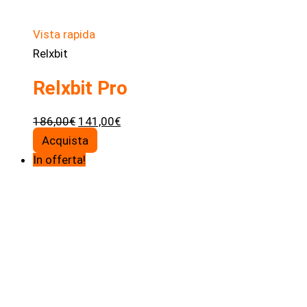
Vista rapida
Relxbit
Relxbit Pro
Il
Il
186,00
€
141,00
€
prezzo
prezzo
Acquista
originale
attuale
In offerta!
era:
è:
186,00€.
141,00€.