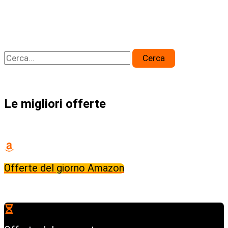
era:
è:
299,00€.
274,00€.
C
e
r
Le migliori offerte
c
a
:
Offerte del giorno Amazon