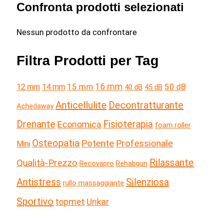
Confronta prodotti selezionati
r
c
Nessun prodotto da confrontare
a
Filtra Prodotti per Tag
:
15 mm
16 mm
50 dB
12 mm
14 mm
40 dB
45 dB
Anticellulite
Decontratturante
Achedaway
Drenante
Fisioterapia
Economica
foam roller
Osteopatia
Potente
Professionale
Mini
Rilassante
Qualità-Prezzo
Recovapro
Rehabgun
Antistress
Silenziosa
rullo massaggiante
Sportivo
topmet
Urikar