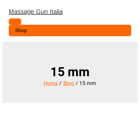
Vai
Massage Gun Italia
al
Menu
contenuto
principale
Shop
15 mm
Home
Blog
15 mm