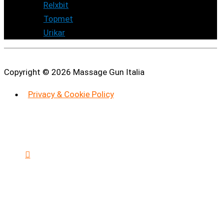
1
prodotto
Relxbit
1
prodotto
4
Topmet
4
4
prodotti
Urikar
4
prodotti
Copyright © 2026
Massage Gun Italia
Privacy & Cookie Policy