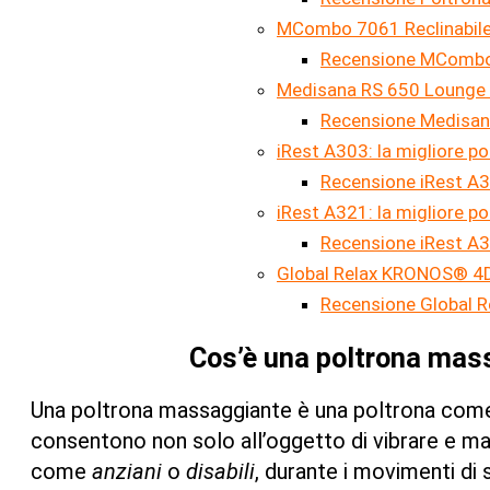
MCombo 7061 Reclinabile:
Recensione MComb
Medisana RS 650 Lounge Ch
Recensione Medisan
iRest A303: la migliore 
Recensione iRest A
iRest A321: la migliore p
Recensione iRest A
Global Relax KRONOS® 4D:
Recensione Global 
Cos’è una poltrona mas
Una poltrona massaggiante è una poltrona come t
consentono non solo all’oggetto di vibrare e mas
come
anziani
o
disabili
, durante i movimenti di