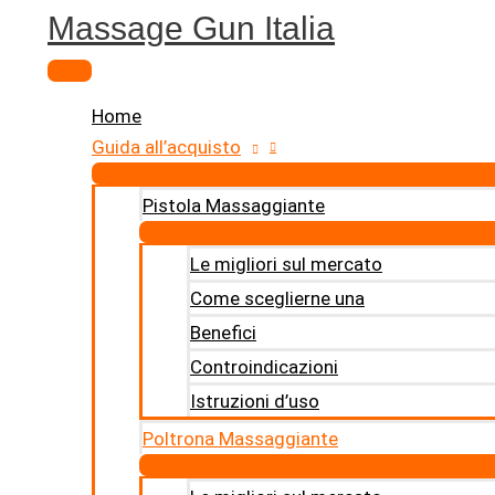
Massage Gun Italia
Vai
al
Menu
contenuto
principale
Home
Guida all’acquisto
Pistola Massaggiante
Le migliori sul mercato
Come sceglierne una
Benefici
Controindicazioni
Istruzioni d’uso
Poltrona Massaggiante