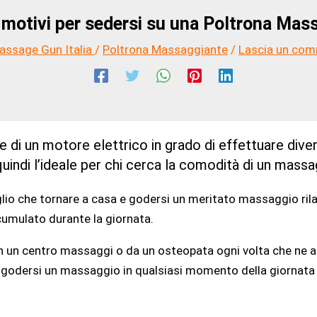
 motivi per sedersi su una Poltrona Mas
assage Gun Italia
/
Poltrona Massaggiante
/
Lascia un co
 di un motore elettrico in grado di effettuare divers
 quindi l’ideale per chi cerca la comodità di un ma
lio che tornare a casa e godersi un meritato massaggio rila
cumulato durante la giornata.
i in un centro massaggi o da un osteopata ogni volta che n
 godersi un massaggio in qualsiasi momento della giornata