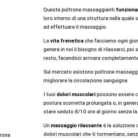
Queste poltrone massaggianti
funziona
loro interno di una struttura nella quale 
ad effettuare il massaggio.
La
vita frenetica
che facciamo ogni gior
genera in noi il bisogno di rilassarci, poi
resto, facendoci arrivare completamente 
Sul mercato esistono poltrone massaggian
migliorare la circolazione sanguigna.
I tuoi
dolori muscolari
possono essere ca
postura scorretta prolungata o, in general
stare seduto 8/10 ore al giorno senza la
Un
massaggio rilassante
è la soluzione o
dolori muscolari che ti tormentano, senza
trona