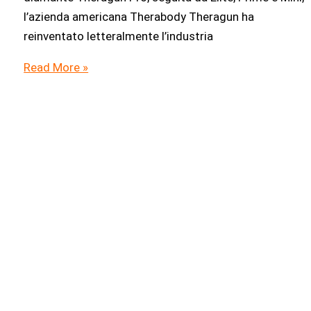
l’azienda americana Therabody Theragun ha
reinventato letteralmente l’industria
Theragun
Read More »
Pro
Recensione:
è
ancora
il
Re
delle
pistole
massaggianti
o
puoi
trovare