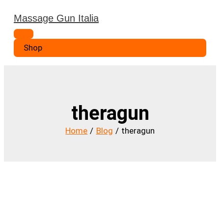
Vai
Massage Gun Italia
al
Menu
contenuto
principale
Shop
theragun
Home
Blog
theragun