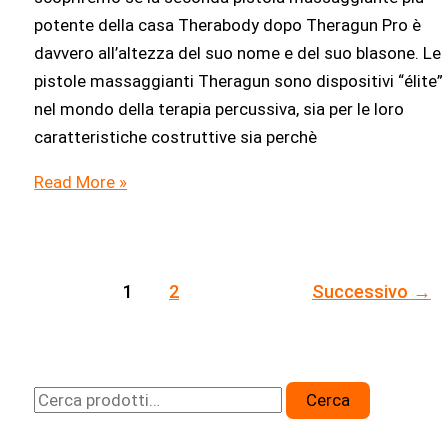
potente della casa Therabody dopo Theragun Pro è
davvero all’altezza del suo nome e del suo blasone. Le
pistole massaggianti Theragun sono dispositivi “élite”
nel mondo della terapia percussiva, sia per le loro
caratteristiche costruttive sia perchè
Theragun
Read More »
Elite
Recensione:
la
1
2
Successivo
→
più
versatile
tra
le
C
Cerca
pistole
e
massaggianti