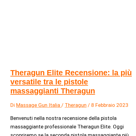
di
meglio?
Theragun Elite Recensione: la più
versatile tra le pistole
massaggianti Theragun
Di
Massage Gun Italia
/
Theragun
/
8 Febbraio 2023
Benvenuti nella nostra recensione della pistola
massaggiante professionale Theragun Elite. Oggi
scopriremo se la seconda pistola massaggiante più