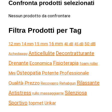
Confronta prodotti selezionati
Theragun
r
c
Nessun prodotto da confrontare
a
Filtra Prodotti per Tag
:
15 mm
16 mm
50 dB
12 mm
14 mm
40 dB
45 dB
Anticellulite
Decontratturante
Achedaway
Drenante
Fisioterapia
Economica
foam roller
Osteopatia
Potente
Professionale
Mini
Rilassante
Qualità-Prezzo
Recovapro
Rehabgun
Antistress
Silenziosa
rullo massaggiante
Sportivo
topmet
Urikar