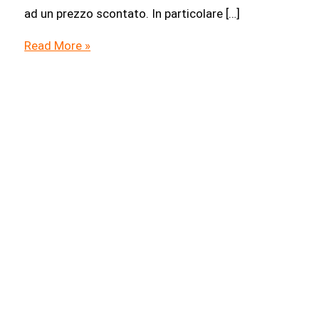
ad un prezzo scontato. In particolare […]
Offerte
Read More »
Prime
Day
Theragun:
acquista
la
Quinta
generazione
Pro,
Prime
ed
Elite
con
90€