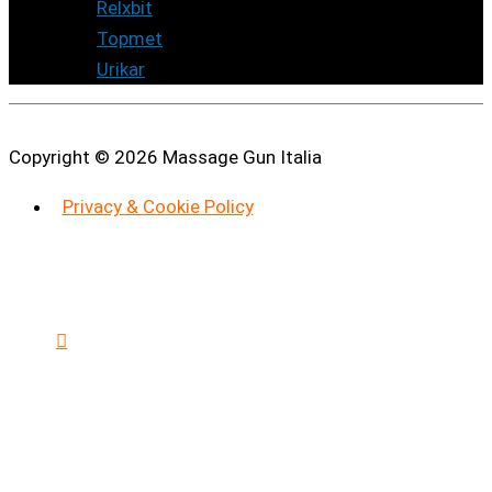
1
prodotto
Relxbit
1
prodotto
4
Topmet
4
4
prodotti
Urikar
4
prodotti
Copyright © 2026
Massage Gun Italia
Privacy & Cookie Policy