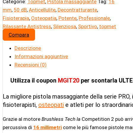
Categorie:
Topmet
,
Pistola massaggiante
Tag:
16
mm
,
50 dB
,
Anticellulite
,
Decontratturante
,
Fisioterapia
,
Osteopatia
,
Potente
,
Professionale
,
Rilassante Antistress
,
Silenziosa
,
Sportivo
,
topmet
Compara
Descrizione
Informazioni aggiuntive
Recensioni (0)
Utilizza il coupon
MGIT20
per scontarla UL
La migliore pistola massaggiante della serie PRO,
fisioterapisti,
osteopati
e atleti per lo straordinar
Grazie al motore
Brushless Tech la
Competition 2 può arri
percussiva di
16 millimetri
come le più famose pistole mass