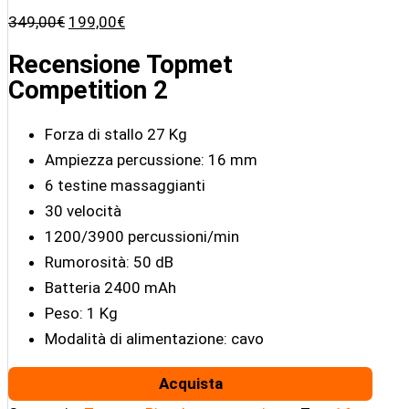
Il
Il
349,00
€
199,00
€
prezzo
prezzo
originale
attuale
Recensione Topmet
era:
è:
Competition 2
349,00€.
199,00€.
Forza di stallo 27 Kg
Ampiezza percussione: 16 mm
6 testine massaggianti
30 velocità
1200/3900 percussioni/min
Rumorosità: 50 dB
Batteria 2400 mAh
Peso: 1 Kg
Modalità di alimentazione: cavo
Acquista