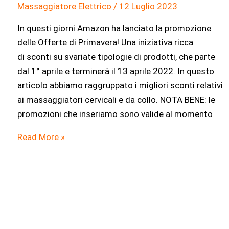
Massaggiatore Elettrico
/
12 Luglio 2023
In questi giorni Amazon ha lanciato la promozione
delle Offerte di Primavera! Una iniziativa ricca
di sconti su svariate tipologie di prodotti, che parte
dal 1° aprile e terminerà il 13 aprile 2022. In questo
articolo abbiamo raggruppato i migliori sconti relativi
ai massaggiatori cervicali e da collo. NOTA BENE: le
promozioni che inseriamo sono valide al momento
Offerte
Read More »
di
Primavera
Amazon:
migliori
occasioni
sui