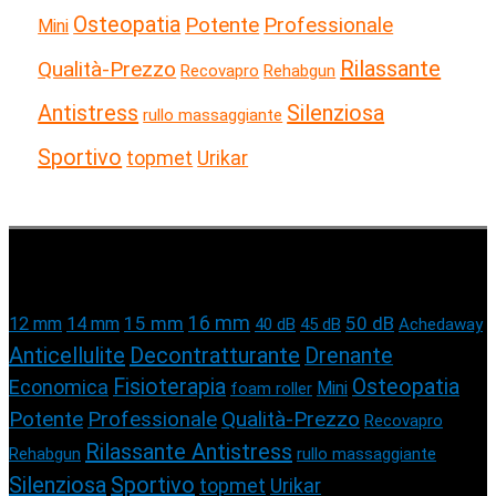
Osteopatia
Potente
Professionale
Mini
Rilassante
Qualità-Prezzo
Recovapro
Rehabgun
Antistress
Silenziosa
rullo massaggiante
Sportivo
topmet
Urikar
Cerca per Tag
15 mm
16 mm
50 dB
12 mm
14 mm
40 dB
45 dB
Achedaway
Anticellulite
Decontratturante
Drenante
Fisioterapia
Osteopatia
Economica
Mini
foam roller
Potente
Qualità-Prezzo
Professionale
Recovapro
Rilassante Antistress
Rehabgun
rullo massaggiante
Silenziosa
Sportivo
topmet
Urikar