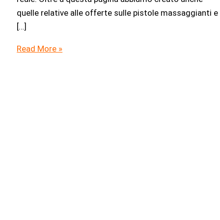
quelle relative alle offerte sulle pistole massaggianti e
[…]
Black
Read More »
Friday
Massaggiatore
Elettrico:
le
migliori
offerte
in
tempo
reale