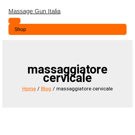
Vai
Massage Gun Italia
al
Menu
contenuto
principale
Shop
massaggiatore
cervicale
Home
Blog
massaggiatore cervicale