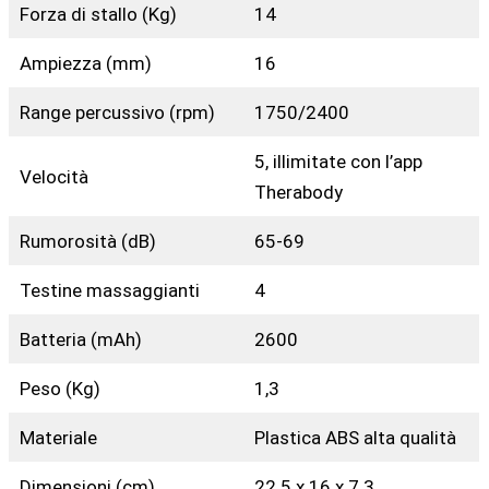
Forza di stallo (Kg)
14
Ampiezza (mm)
16
Range percussivo (rpm)
1750/2400
5, illimitate con l’app
Velocità
Therabody
Rumorosità (dB)
65-69
Testine massaggianti
4
Batteria (mAh)
2600
Peso (Kg)
1,3
Materiale
Plastica ABS alta qualità
Dimensioni (cm)
22.5 x 16 x 7.3