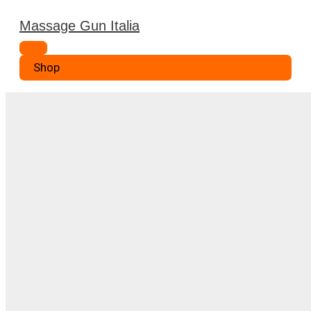
Vai
Massage Gun Italia
al
Menu
contenuto
principale
Shop