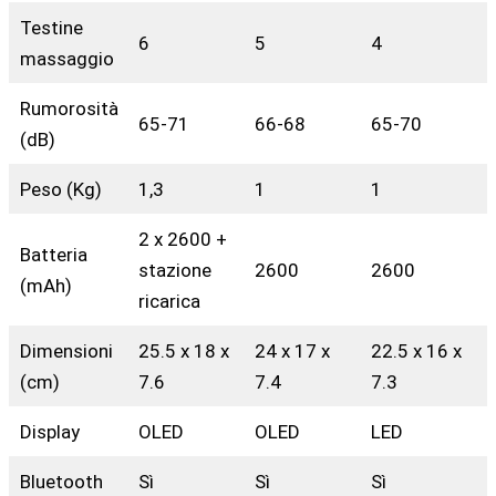
Testine
6
5
4
massaggio
Rumorosità
65-71
66-68
65-70
(dB)
Peso (Kg)
1,3
1
1
2 x 2600 +
Batteria
stazione
2600
2600
(mAh)
ricarica
Dimensioni
25.5 x 18 x
24 x 17 x
22.5 x 16 x
(cm)
7.6
7.4
7.3
Display
OLED
OLED
LED
Bluetooth
Sì
Sì
Sì