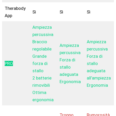
Therabody
Sì
Sì
Sì
App
Ampiezza
percussiva
Braccio
Ampiezza
Ampiezza
regolabile
percussiva
percussiva
Grande
Forza di
Forza di
PRO
forza di
stallo
stallo
stallo
adeguata
adeguata
2 batterie
all’ampiezza
Ergonomia
rimovibili
Ergonomia
Ottima
ergonomia
Troppo
Rumorosità