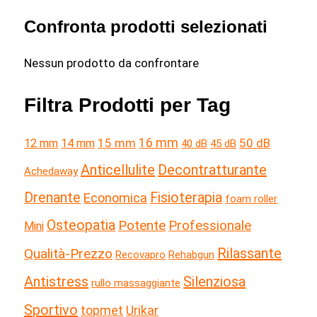
innovativa
e
e
Confronta prodotti selezionati
r
tecnologica,
c
ma
Nessun prodotto da confrontare
a
sarà
Filtra Prodotti per Tag
anche
:
performante?
15 mm
16 mm
50 dB
12 mm
14 mm
40 dB
45 dB
Anticellulite
Decontratturante
Achedaway
Drenante
Fisioterapia
Economica
foam roller
Osteopatia
Potente
Professionale
Mini
Rilassante
Qualità-Prezzo
Recovapro
Rehabgun
Antistress
Silenziosa
rullo massaggiante
Sportivo
topmet
Urikar