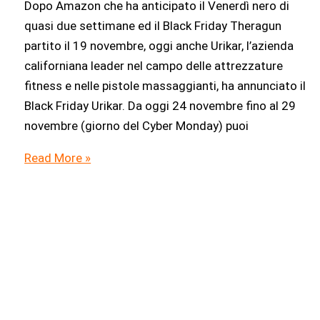
Dopo Amazon che ha anticipato il Venerdì nero di
quasi due settimane ed il Black Friday Theragun
partito il 19 novembre, oggi anche Urikar, l’azienda
californiana leader nel campo delle attrezzature
fitness e nelle pistole massaggianti, ha annunciato il
Black Friday Urikar. Da oggi 24 novembre fino al 29
novembre (giorno del Cyber Monday) puoi
Black
Read More »
Friday
Urikar:
coupon
sconto
fino
al
60%
su