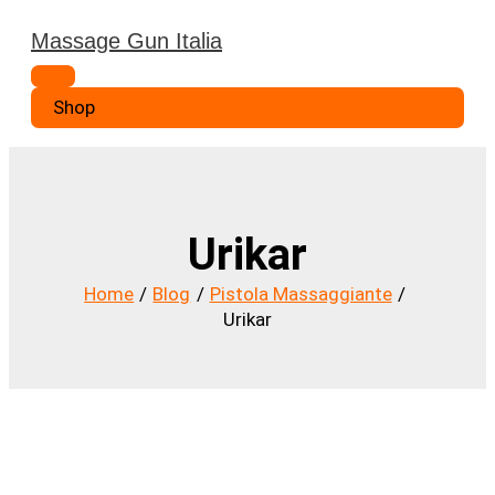
Vai
Massage Gun Italia
al
Menu
contenuto
principale
Shop
Urikar
Home
Blog
Pistola Massaggiante
Urikar