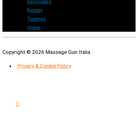
1
prodotto
Recovapro
1
1
prodotto
Relxbit
1
prodotto
4
Topmet
4
4
prodotti
Urikar
4
prodotti
Copyright © 2026
Massage Gun Italia
Privacy & Cookie Policy