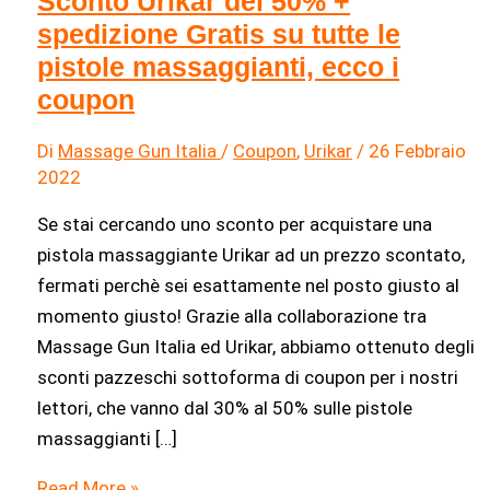
Sconto Urikar del 50% +
spedizione Gratis su tutte le
pistole massaggianti, ecco i
coupon
Di
Massage Gun Italia
/
Coupon
,
Urikar
/
26 Febbraio
2022
Se stai cercando uno sconto per acquistare una
pistola massaggiante Urikar ad un prezzo scontato,
fermati perchè sei esattamente nel posto giusto al
momento giusto! Grazie alla collaborazione tra
Massage Gun Italia ed Urikar, abbiamo ottenuto degli
sconti pazzeschi sottoforma di coupon per i nostri
lettori, che vanno dal 30% al 50% sulle pistole
massaggianti […]
Sconto
Read More »