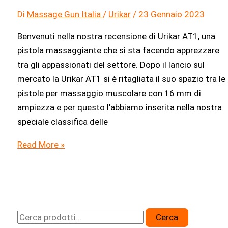
Di
Massage Gun Italia
/
Urikar
/
23 Gennaio 2023
Benvenuti nella nostra recensione di Urikar AT1, una
pistola massaggiante che si sta facendo apprezzare
tra gli appassionati del settore. Dopo il lancio sul
mercato la Urikar AT1 si è ritagliata il suo spazio tra le
pistole per massaggio muscolare con 16 mm di
ampiezza e per questo l’abbiamo inserita nella nostra
speciale classifica delle
Urikar
Read More »
AT1
Recensione:
Una
pistola
massaggiante
C
Cerca