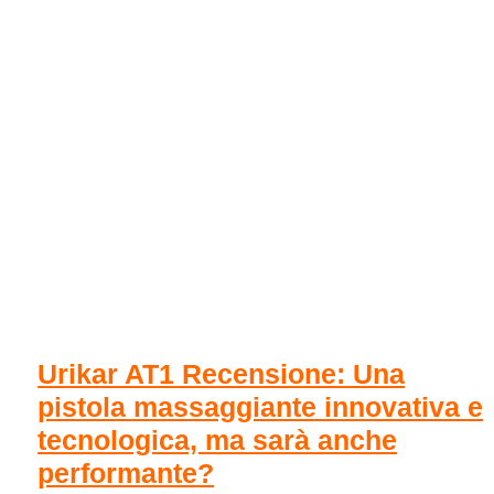
tutte
le
pistole
massaggianti
e
gli
attrezzi
fitness
Urikar AT1 Recensione: Una
pistola massaggiante innovativa e
tecnologica, ma sarà anche
performante?